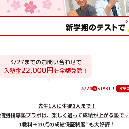
3/27までのお問い合わせで
22,000円
入塾金
を全額免除！
3/24
START！
小学
火
先生1人に生徒2人まで！
個別指導塾プラボは、
楽しく通って成績が上がる塾です
1教科＋20点の成績保証制度
※
も大好評！