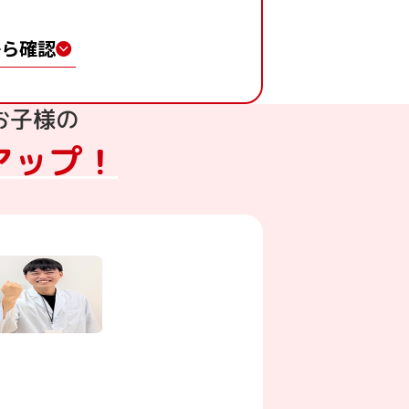
から確認
お子様の
アップ！