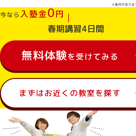
※条件がありま
0
入
塾
金
円
今なら
春期講習4日間
無料体験
を受けてみる
まずはお近くの教室を探す