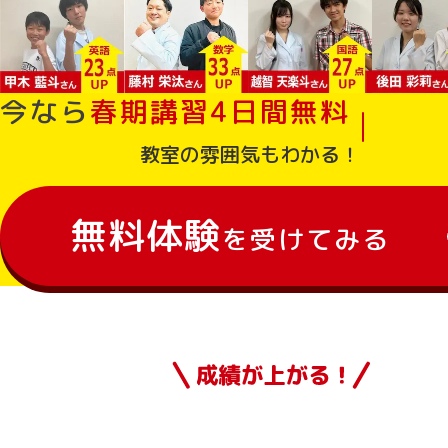
今なら
春期講習
4
日
間
無
料
教室の雰囲気もわかる！
無料体験
を受けてみる