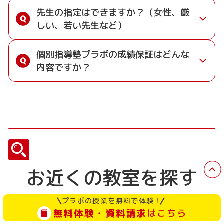
問題を重点的に演習します。
後4回目の授業を受けられる前までに入塾を
す。また、自習中も先生に質問できるため、わか
中学生・高校生のお子様には、受講科目以外の
また、授業がない日でも自習スペースを利用でき
先生の指定はできますか？（女性、厳
• 「5教科対応」のテスト対策授業： 受講科目の
キャンセルされた場合、全額を返金いたしま
らないところをそのままにせず学習を進められま
「勉強のやり方」も指導させていただきます。た
るため、忙しい中でも効率よく学習を進められま
しい、若い先生など）
英語・数学はもちろん、普段習っていない理
す。
す。
だ、「なかなか1人でできない」という中学生の
す。
科・社会などの科目も、テスト直前に集中して
お子様のために、テスト対策として理科・社会の
可能な限り配慮させていただきますが、実際に指
追加受講が可能です。
映像授業をご用意しております。 (有料)
個別指導塾プラボの成績保証はどんな
導を受けてみたら「この先生で平気だった」とい
• 自習室の活用： テスト週間には「家では集中
内容ですか？
うことも多いです。まずは指導を受けてみて、相
できない」という生徒が自習室に集まり、学校
性が合わなければ学期ごとに行う「先生評価アン
のワークや課題を終わらせる習慣が身について
成績保証制度とは、学校の定期テストでの成績
ケート」で先生を変更いただく方が、選択できる
います。
アップを保証する制度です。
授業時間の幅が広がるのでおすすめです。
「部活が忙しくてテスト範囲が終わらない」「副
中学1年生の2学期末以降に入塾される方を対象
教科の勉強法がわからない」といったお悩みも、
に、入塾前の定期テスト結果から「＋20点」を、
ぜひお気軽にご相談ください。
入塾後3回以内の定期テストで達成することをお
約束します。
お近くの教室を探す
万一、目標点数に達成できなかった場合は、その
後の1学期間の授業料を無料で指導いたします。
プラボの授業を無料で体験！
※英語は保証対象教科ではありません。
無料体験・資料請求
はこちら
※その他例外規定がございますので、詳しくは教