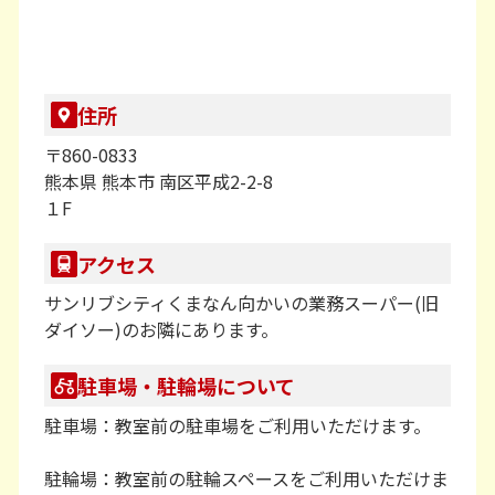
自信がついてきた！」というお声もいただいておりま
す。
平成校では、教室が開いていればいつでも利用可能な
住所
自習スペースも用意しており、テスト前の勉強はもち
ろん、テスト前以外もお友達と一緒に学校の宿題など
〒860-0833
熊本県 熊本市 南区平成2-2-8
をしている生徒さんも多くいらっしゃいます。「家で
１F
は集中して勉強できない 」という方も利用いただけま
す！
アクセス
プラボ平成校に少しでも興味をお持ちいただけました
サンリブシティくまなん向かいの業務スーパー(旧
ダイソー)のお隣にあります。
ら、お気軽にお問合せください。
駐車場・駐輪場について
駐車場：教室前の駐車場をご利用いただけます。
駐輪場：教室前の駐輪スペースをご利用いただけま