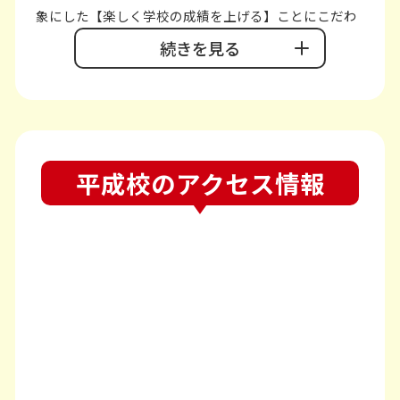
象にした【楽しく学校の成績を上げる】ことにこだわ
った個別指導塾です。
続きを見る
平成校は、平成大通り沿いにあり、通塾も送迎もしや
すい立地となっております。
【先生1人に生徒さん2人まで】の個別授業なので質問
もしやすく、生徒さんが納得できるまでとことん教え
平成校のアクセス情報
ます。
また、小さな成功体験を積んで勉強が楽しい！と思っ
てもらうことができるように【褒める授業】を意識し
ています。
学校の先取りで授業を行うことで、【学校の授業が分
かりやすくなる】【テスト前の十分な復習時間確保を
実現できる】のがプラボ流です。実際に通塾されてい
る多くの生徒さんから「定期テストの点数が上がって