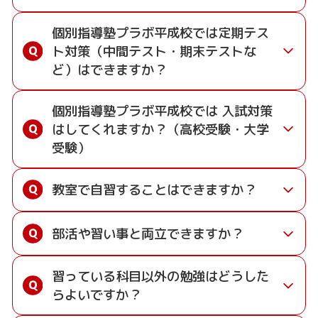
します。
授業料の目安
プラボは、「先生1人に生徒2人まで」の指導で、
個別指導塾プラボ平成校では定期テス
楽しく勉強して成績アップできる塾です。自信が
中学生：月9,450円週1回（80分）～
ト対策（中間テスト・期末テストな
あるからできる「1教科＋20点の成績保証」は、
小学生：月4,650円週1回（45分）～
ど）はできますか？
保護者様に大変ご好評いただいております。
高校生：月12,600円週1回（80分）～
※料金はすべて税込表示です。
はい、できます。
個別指導塾プラボ平成校では 入試対策
※授業料は学年や月等により異なります。
プラボ平成校では、託麻中・日吉中・江原中・江
はしてくれますか？（高校受験・大学
南中など、近隣中学校の定期テスト対策に特化し
3つの安心の制度
受験）
た指導を行います。
1. 授業料減額制度
プラボでは中学3年生のお子様向けに、「入試対
集団指導塾とは異なり、先生1人に生徒2人までの
プラボでは一般の塾と異なり講習や祝日などに
教室で自習することはできますか？
策授業」や「日帰り合宿」など実施しておりま
個別指導ですので、お子様が通われている学校の
よって授業回数の少なくなる月はその分の授業
す。詳しい内容は各教室までお問い合わせくださ
テスト範囲や進度に合わせて、ピンポイントで対
料が減額されています。
はい、教室で自習することができます。
い。
部活や習い事と両立できますか？
策を進めることが可能です。
2. 先生変更制度
学校の授業の予習や宿題、テスト前の勉強など
もしも先生との相性が合わなければ、変更する
に、自習室や空きブースを使用することができま
はい、両立できます。
特にテスト前には以下のサポートが好評です。
ことが可能です。
す。
習っている科目以外の勉強はどうした
個別指導塾プラボ平成校では、曜日や時間帯を選
• 学校別・テスト範囲別の対策： 各中学校の過
3. 自信があるから全額返金制度
テスト直前は生徒で満席になる教室もあり、「集
らよいですか？
んで通塾できるため、部活や習い事と無理なく両
去の出題傾向を分析し、定期テストに出やすい
指導にご納得いただけない方に対して、ご入塾
中できる雰囲気だから勉強がはかどる」と好評で
立できます。