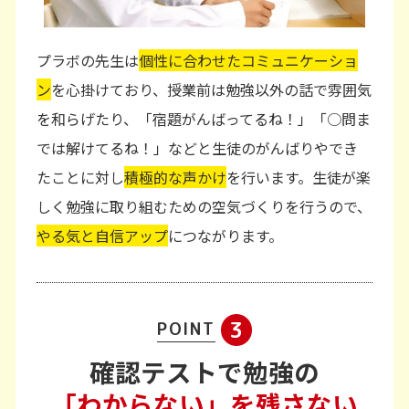
プラボの先生は
個性に合わせたコミュニケーショ
ン
を心掛けており、授業前は勉強以外の話で雰囲気
を和らげたり、「宿題がんばってるね！」「○問ま
では解けてるね！」などと生徒のがんばりやでき
たことに対し
積極的な声かけ
を行います。生徒が楽
しく勉強に取り組むための空気づくりを行うので、
やる気と自信アップ
につながります。
3
POINT
確認テストで勉強の
「わからない」を残さない