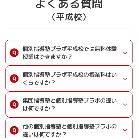
よくある質問
（平成校）
個別指導塾プラボ平成校では無料体験
授業はできますか？
通常期には最大1ヶ月の無料体験を受付しており
個別指導塾プラボ平成校の授業料はい
ます。また、春休み、夏休み、冬休みの講習では
くらですか？
「4日間～5日間の無料体験」授業を受けていただ
くことが可能です。個別指導塾 プラボ 平成校の
お子様の学年や学習状況、教室によって授業料は
無料体験については
こちらのページ
より簡単にお
集団指導塾と個別指導塾プラボの違い
変わります。ガイダンスで詳しく説明させていた
問い合わせいただけます。
は何ですか？
だきますので、こちらのページからお気軽にお問
い合わせください。
集団指導塾は多人数の生徒に対して授業を行う学
授業料を問い合わせる
他の個別指導塾と個別指導塾プラボの
校の授業と似た形式での指導となりますが、プラ
※お子様の状況に合わせて最適なプランをご提示します。
違いは何ですか？
ボは一人ひとりの学習進度に合わせて個別に指導