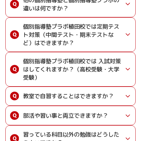
校の授業と似た形式での指導となりますが、プラ
※お子様の状況に合わせて最適なプランをご提示します。
違いは何ですか？
ボは一人ひとりの学習進度に合わせて個別に指導
します。
授業料の目安
プラボは、「先生1人に生徒2人まで」の指導で、
個別指導塾プラボ植田校では定期テス
楽しく勉強して成績アップできる塾です。自信が
中学生：月9,450円週1回（80分）～
ト対策（中間テスト・期末テストな
あるからできる「1教科＋20点の成績保証」は、
小学生：月4,650円週1回（45分）～
ど）はできますか？
保護者様に大変ご好評いただいております。
高校生：月12,600円週1回（80分）～
※料金はすべて税込表示です。
はい、できます。
個別指導塾プラボ植田校では 入試対策
※授業料は学年や月等により異なります。
プラボ植田校では、植田中・原中・天白中・平針
はしてくれますか？（高校受験・大学
中など、近隣中学校の定期テスト対策に特化した
3つの安心の制度
受験）
指導を行います。
1. 授業料減額制度
プラボでは中学3年生のお子様向けに、「入試対
集団指導塾とは異なり、先生1人に生徒2人までの
プラボでは一般の塾と異なり講習や祝日などに
教室で自習することはできますか？
策授業」や「日帰り合宿」など実施しておりま
個別指導ですので、お子様が通われている学校の
よって授業回数の少なくなる月はその分の授業
す。詳しい内容は各教室までお問い合わせくださ
テスト範囲や進度に合わせて、ピンポイントで対
料が減額されています。
はい、教室で自習することができます。
い。
部活や習い事と両立できますか？
策を進めることが可能です。
2. 先生変更制度
学校の授業の予習や宿題、テスト前の勉強など
もしも先生との相性が合わなければ、変更する
に、自習室や空きブースを使用することができま
はい、両立できます。
特にテスト前には以下のサポートが好評です。
ことが可能です。
す。
習っている科目以外の勉強はどうした
個別指導塾プラボ植田校では、曜日や時間帯を選
• 学校別・テスト範囲別の対策： 各中学校の過
3. 自信があるから全額返金制度
テスト直前は生徒で満席になる教室もあり、「集