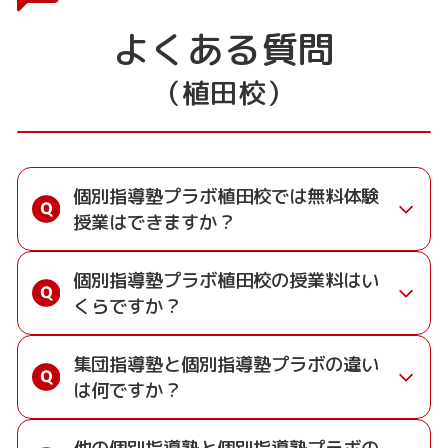
よくある質問
（植田校）
個別指導塾プラボ植田校では無料体験
授業はできますか？
通常期には最大1ヶ月の無料体験を受付しており
個別指導塾プラボ植田校の授業料はい
ます。また、春休み、夏休み、冬休みの講習では
くらですか？
「4日間～5日間の無料体験」授業を受けていただ
くことが可能です。個別指導塾 プラボ 植田校の
お子様の学年や学習状況、教室によって授業料は
無料体験については
こちらのページ
より簡単にお
集団指導塾と個別指導塾プラボの違い
変わります。ガイダンスで詳しく説明させていた
問い合わせいただけます。
は何ですか？
だきますので、こちらのページからお気軽にお問
い合わせください。
集団指導塾は多人数の生徒に対して授業を行う学
授業料を問い合わせる
他の個別指導塾と個別指導塾プラボの