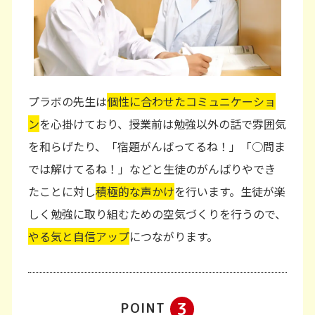
プラボの先生は
個性に合わせたコミュニケーショ
ン
を心掛けており、授業前は勉強以外の話で雰囲気
を和らげたり、「宿題がんばってるね！」「○問ま
では解けてるね！」などと生徒のがんばりやでき
たことに対し
積極的な声かけ
を行います。生徒が楽
しく勉強に取り組むための空気づくりを行うので、
やる気と自信アップ
につながります。
3
POINT