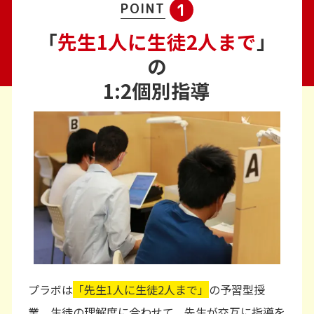
1
POINT
「
先生1人に生徒2人まで
」
の
1:2個別指導
プラボは
「先生1人に生徒2人まで」
の予習型授
業。生徒の理解度に合わせて、先生が交互に指導を