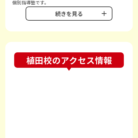
個別指導塾です。
続きを見る
【先生1人に生徒さん2人まで】の個別授業なので質問
もしやすく、生徒さんが納得できるまでとことん教え
ます。
また、小さな成功体験を積んで勉強が楽しい！と思っ
てもらうことができるように【褒める授業】を意識し
植田校のアクセス情報
ています。
学校の先取りで授業を行うことで、【学校の授業が分
かりやすくなる】【テスト前の十分な復習時間確保を
実現できる】のがプラボ流です。
実際に通塾されている多くの生徒さんから「勉強がわ
かるようになってきて楽しくなった！」「定期テスト
の点数が上がって自信がついてきた！」というお声も
いただいております。