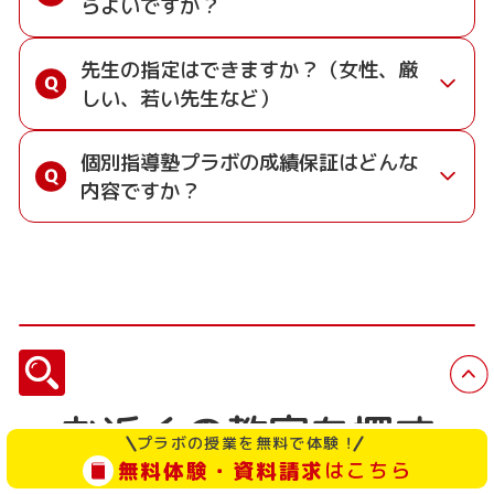
らよいですか？
んで通塾できるため、部活や習い事と無理なく両
去の出題傾向を分析し、定期テストに出やすい
指導にご納得いただけない方に対して、ご入塾
中できる雰囲気だから勉強がはかどる」と好評で
立できます。
問題を重点的に演習します。
後4回目の授業を受けられる前までに入塾を
す。また、自習中も先生に質問できるため、わか
中学生・高校生のお子様には、受講科目以外の
また、授業がない日でも自習スペースを利用でき
先生の指定はできますか？（女性、厳
• 「5教科対応」のテスト対策授業： 受講科目の
キャンセルされた場合、全額を返金いたしま
らないところをそのままにせず学習を進められま
「勉強のやり方」も指導させていただきます。た
るため、忙しい中でも効率よく学習を進められま
しい、若い先生など）
英語・数学はもちろん、普段習っていない理
す。
す。
だ、「なかなか1人でできない」という中学生の
す。
科・社会などの科目も、テスト直前に集中して
お子様のために、テスト対策として理科・社会の
可能な限り配慮させていただきますが、実際に指
追加受講が可能です。
映像授業をご用意しております。 (有料)
個別指導塾プラボの成績保証はどんな
導を受けてみたら「この先生で平気だった」とい
• 自習室の活用： テスト週間には「家では集中
内容ですか？
うことも多いです。まずは指導を受けてみて、相
できない」という生徒が自習室に集まり、学校
性が合わなければ学期ごとに行う「先生評価アン
のワークや課題を終わらせる習慣が身について
成績保証制度とは、学校の定期テストでの成績
ケート」で先生を変更いただく方が、選択できる
います。
アップを保証する制度です。
授業時間の幅が広がるのでおすすめです。
「部活が忙しくてテスト範囲が終わらない」「副
中学1年生の2学期末以降に入塾される方を対象
教科の勉強法がわからない」といったお悩みも、
に、入塾前の定期テスト結果から「＋20点」を、
ぜひお気軽にご相談ください。
入塾後3回以内の定期テストで達成することをお
約束します。
お近くの教室を探す
万一、目標点数に達成できなかった場合は、その
プラボの授業を無料で体験！
後の1学期間の授業料を無料で指導いたします。
無料体験・資料請求
はこちら