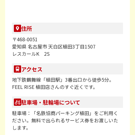
教室が開いていればいつでも利用可能な自習スペース
も用意しております。
テスト前の勉強はもちろん、学校の宿題など「家では
住所
集中して勉強できない 」という方も利用いただけま
す！
〒468-0051
愛知県 名古屋市 天白区植田3丁目1507
レスカールK 2S
プラボ植田校に少しでも興味をお持ちいただけました
ら、お気軽にお問合せください。
アクセス
地下鉄鶴舞線「植田駅」3番出口から徒歩5分。
FEEL RISE 植田店さんのすぐ近くです。
駐車場・駐輪場について
駐車場：「名鉄協商パーキング植田」をご利用く
ださい。無料で出られるサービス券をお渡しいた
します。