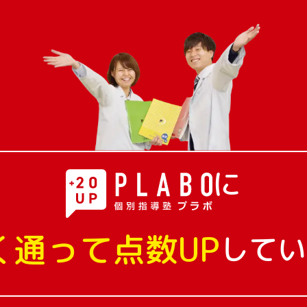
に
く通って点数UP
してい